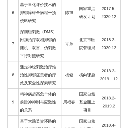
基于量化评价技术的
国家重点
2017.5-
6
抑郁障碍全病程干预
陈旭
研发计划
2020.12
侵略研究
深脑磁刺激（DMS）
附加治疗双相抑郁的
北京市医
2018.2-
7
肖乐
随机、双盲、伪刺激
院管理局
2020.12
平行对照研究
迷走神经刺激治疗难
2018.2-
8
治性抑郁症患者的疗
杨健
横向课题
2019．12
效及安全性探索研究
精神病超高危个体的
国家自然
2018.2-
9
前脉冲抑制与应激性
周福春
基金面上
2019.2
的关系
项目
基于大脑奖赏环路的
国家自然
2018.4-