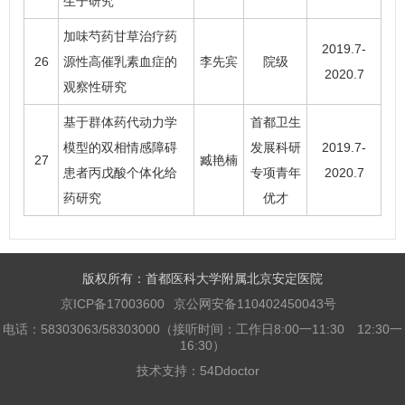
生子研究
加味芍药甘草治疗药
2019.7-
26
源性高催乳素血症的
李先宾
院级
2020.7
观察性研究
基于群体药代动力学
首都卫生
模型的双相情感障碍
发展科研
2019.7-
27
臧艳楠
患者丙戊酸个体化给
专项青年
2020.7
药研究
优才
版权所有：首都医科大学附属北京安定医院
京ICP备17003600
京公网安备110402450043号
电话：58303063/58303000（接听时间：工作日8:00一11:30 12:30一
16:30）
技术支持：
54Ddoctor