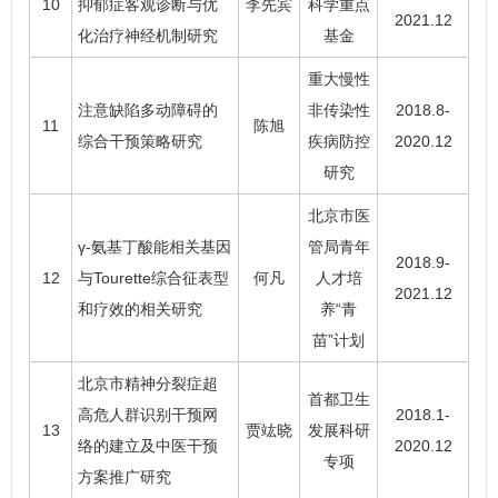
10
抑郁症客观诊断与优
李先宾
科学重点
2021.12
化治疗神经机制研究
基金
重大慢性
注意缺陷多动障碍的
非传染性
2018.8-
11
陈旭
综合干预策略研究
疾病防控
2020.12
研究
北京市医
γ-氨基丁酸能相关基因
管局青年
2018.9-
12
与Tourette综合征表型
何凡
人才培
2021.12
和疗效的相关研究
养“青
苗”计划
北京市精神分裂症超
首都卫生
高危人群识别干预网
2018.1-
13
贾竑晓
发展科研
络的建立及中医干预
2020.12
专项
方案推广研究