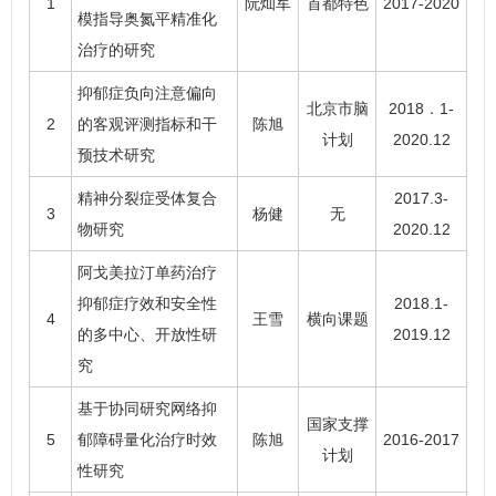
1
阮灿军
首都特色
2017-2020
模指导奥氮平精准化
治疗的研究
抑郁症负向注意偏向
北京市脑
2018．1-
2
的客观评测指标和干
陈旭
计划
2020.12
预技术研究
精神分裂症受体复合
2017.3-
3
杨健
无
物研究
2020.12
阿戈美拉汀单药治疗
抑郁症疗效和安全性
2018.1-
4
王雪
横向课题
的多中心、开放性研
2019.12
究
基于协同研究网络抑
国家支撑
5
郁障碍量化治疗时效
陈旭
2016-2017
计划
性研究