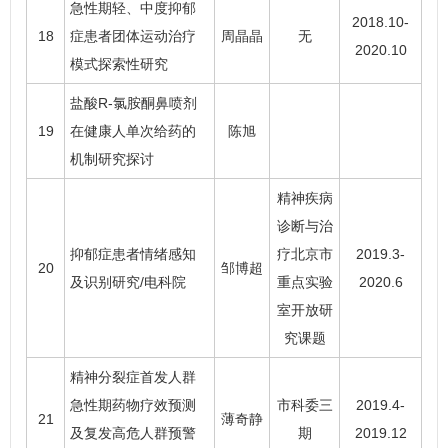
急性期轻、中度抑郁
2018.10-
18
症患者团体运动治疗
周晶晶
无
2020.10
模式探索性研究
盐酸R-氯胺酮鼻喷剂
19
在健康人单次给药的
陈旭
机制研究探讨
精神疾病
诊断与治
抑郁症患者情绪感知
疗北京市
2019.3-
20
邹博超
及识别研究/电科院
重点实验
2020.6
室开放研
究课题
精神分裂症首发人群
急性期药物疗效预测
市科委三
2019.4-
21
薄奇静
及复发高危人群预警
期
2019.12