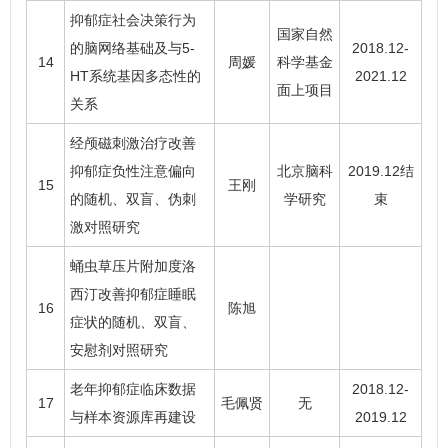
抑郁症社会决策行为
国家自然
的脑网络基础及与5-
2018.12-
14
周媛
科学基金
HT系统基因多态性的
2021.12
面上项目
关系
经颅磁刺激治疗改善
抑郁症负性注意偏向
北京脑科
2019.12结
15
王刚
的随机、双盲、伪刺
学研究
束
激对照研究
蛹虫草压片附加度洛
西汀改善抑郁症睡眠
16
陈旭
症状的随机、双盲、
安慰剂对照研究
老年抑郁症临床数据
2018.12-
17
毛佩贤
无
与样本资源库再建设
2019.12